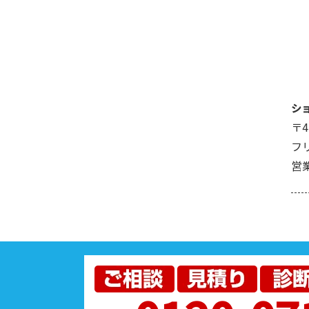
シ
〒4
フリ
営業