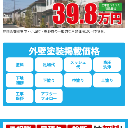
静岡県御殿場市・小山町・裾野市の一般的な戸建住宅100㎡の場合。
外壁塗装
掲載価格
メッシュ
高圧
塗料
足場代
代
洗浄
下地
下塗り
中塗り
上塗り
補修
工事
アフター
保証
フォロー