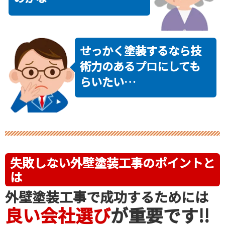
せっかく塗装するなら技
術力のあるプロにしても
らいたい…
失敗しない
外壁塗装
工事のポイントと
は
外壁塗装
工事で成功するためには
良い会社選び
が重要です!!