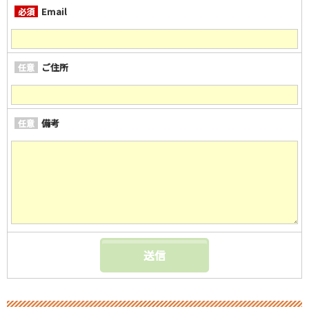
Email
必須
ご住所
任意
備考
任意
送信