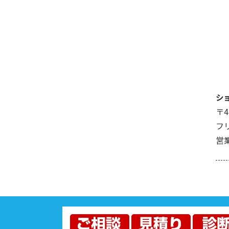
シ
〒4
フリ
営業